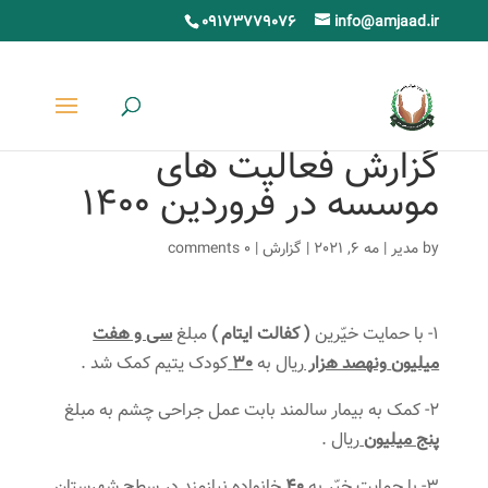
09173779076
info@amjaad.ir
گزارش فعالیت های
موسسه در فروردین ۱۴۰۰
by
مدیر
|
مه 6, 2021
|
گزارش
|
0 comments
1- با حمایت خیّرین
( کفالت ایتام )
مبلغ
سی و هفت
میلیون
ونهصد هزار
ریال به
30
کودک یتیم کمک شد .
2- کمک به بیمار سالمند بابت عمل جراحی چشم به مبلغ
پنج میلیون
ریال .
3- با حمایت خیّر به
40
خانواده نیازمند در سطح شهرستان