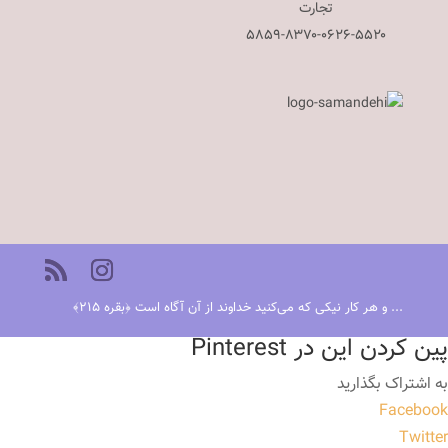
تجارت
۵۸۵۹-۸۳۷۰-۰۶۲۶-۵۵۲۰
... و هر کار نیکی که می‌کنید خداوند از آن آگاه است ﴿بقره ٢١٥﴾
پین کردن این در Pinterest
به اشتراک بگذارید
Facebook
Twitter