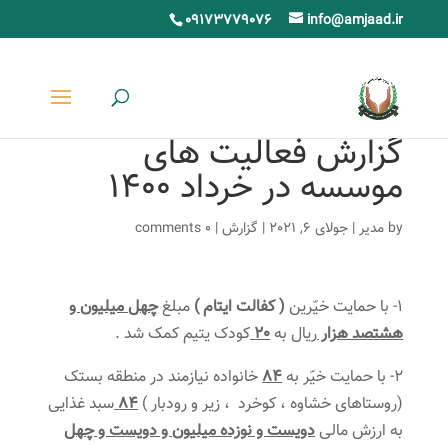
09173779076
info@amjaad.ir
گزارش فعالیت های
موسسه در خرداد ۱۴۰۰
by
مدیر
|
جولای 6, 2021
|
گزارش
|
0 comments
1- با حمایت خیّرین
( کفالت ایتام )
مبلغ
چهل میلیون و
هشتصد هزار
ریال به
20
کودک یتیم کمک شد .
2- با حمایت خیّر به
84
خانواده نیازمند در منطقه بستک
(روستاهای خشاوه ، کوخرد ، زیر و رودبار )
84
سبد غذایی
به ارزش مالی
دویست و نوزده میلیون و دویست و چهل