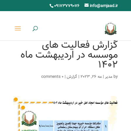
09173779076
info@amjaad.ir
گزارش فعالیت های
موسسه در اردیبهشت ماه
۱۴۰۲
by
مدیر
|
مه 26, 2023
|
گزارش
|
0 comments