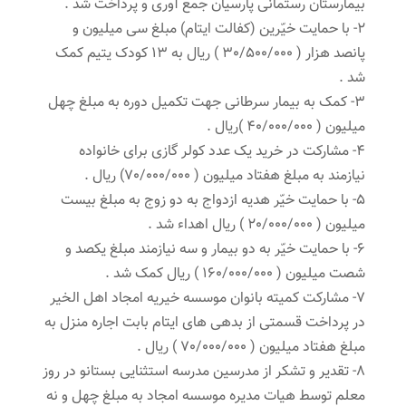
بیمارستان رستمانی پارسیان جمع آوری و پرداخت شد .
2- با حمایت خیّرین (کفالت ایتام) مبلغ سی میلیون و
پانصد هزار ( 30/500/000 ) ریال به 13 کودک یتیم کمک
شد .
3- کمک به بیمار سرطانی جهت تکمیل دوره به مبلغ چهل
میلیون ( 40/000/000 )ریال .
4- مشارکت در خرید یک عدد کولر گازی برای خانواده
نیازمند به مبلغ هفتاد میلیون ( 70/000/000) ریال .
5- با حمایت خیّر هدیه ازدواج به دو زوج به مبلغ بیست
میلیون ( 20/000/000 ) ریال اهداء شد .
6- با حمایت خیّر به دو بیمار و سه نیازمند مبلغ یکصد و
شصت میلیون ( 160/000/000 ) ریال کمک شد .
7- مشارکت کمیته بانوان موسسه خیریه امجاد اهل الخیر
در پرداخت قسمتی از بدهی های ایتام بابت اجاره منزل به
مبلغ هفتاد میلیون ( 70/000/000 ) ریال .
8- تقدیر و تشکر از مدرسین مدرسه استثنایی بستانو در روز
معلم توسط هیات مدیره موسسه امجاد به مبلغ چهل و نه