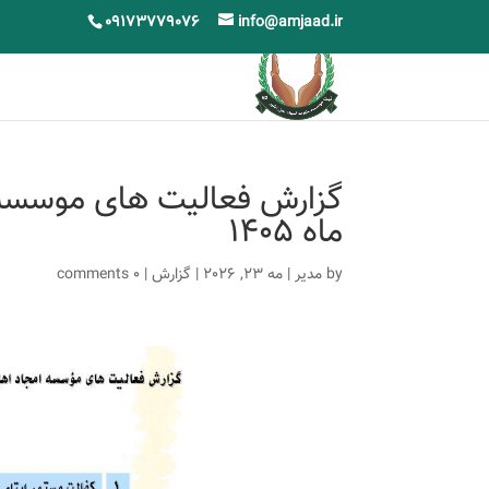
09173779076
info@amjaad.ir
گزارش فعالیت های موسسه خ
ماه 1405
by
مدیر
|
مه 23, 2026
|
گزارش
|
0 comments