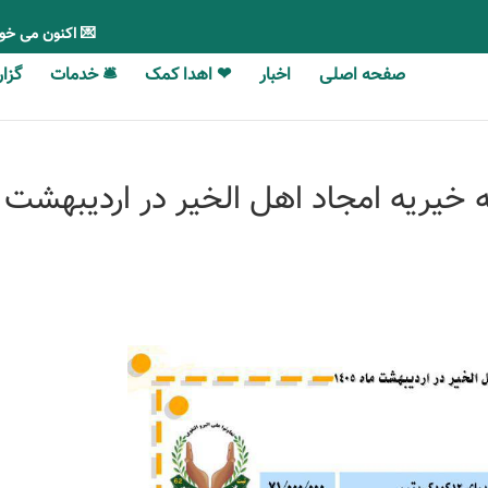
💌 اکنون می خو
صفحه اصلی
اخبار
❤ اهدا کمک
🛎 خدمات
گزارش‎‎‌ه
یریه امجاد اهل الخیر در اردیبهشت