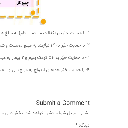
1- با حمایت خیّرین (کفالت مستمر ایتام) به مبلغ هفتاد و یک میلیون ( 71/000/000 ) ریال به 11 کودک یتیم کمک شد .
2- با حمایت خیّر به 14 نیازمند به مبلغ دویست و شصت و سه میلیون (263/000/000 ) ریال کمک شد .
3- با حمایت خیّر به 54 کودک یتیم و 2 بیمار به مبلغ دویست و پنجاه میلیون ( 250/000/000 ) ریال كمك شد .
4- با حمایت خیّر هديه ی ازدواج به مبلغ سي و سه میلیون (33/000/000) ريال اهدا شد.
Submit a Comment
نشانی ایمیل شما منتشر نخواهد شد.
بخش‌های مورد
دیدگاه
*