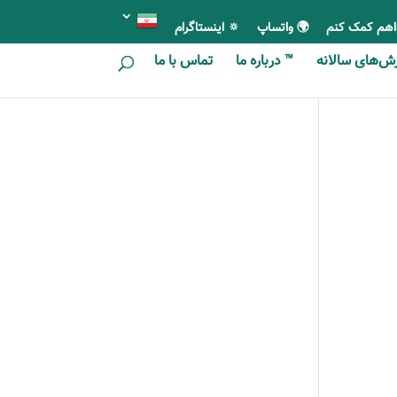
اهم کمک کنم
🌍 واتساپ
🔅 اینستاگرام
ای سالانه
™ درباره ما
تماس با ما