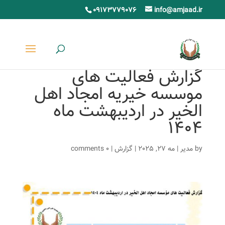
09173779076
info@amjaad.ir
گزارش فعالیت های
موسسه خیریه امجاد اهل
الخیر در اردیبهشت ماه
1404
by
مدیر
|
مه 27, 2025
|
گزارش
|
0 comments