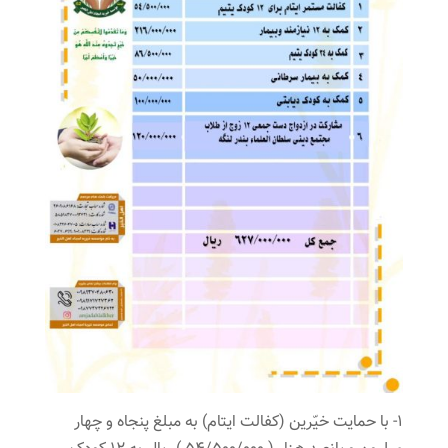
1- با حمایت خیّرین (کفالت ایتام) به مبلغ پنجاه و چهار