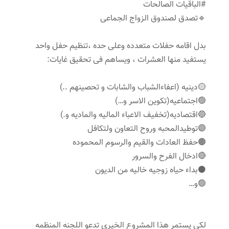
#الباقیات الصالحات
🔹تصدق لصندوق الزواج الجماعی
بدل اقامه حفلات متعدده وعلی حده ،تنظیم حفل واحد
یستفید منها العشرات ، ویساهم فی تحقیق غایات:
🟡دینیه (اعفاءالشباب والشابات و تحصینهم ..)
🟢اجتماعیه(تکوین الاسر و…)
🔵اقتصادیه(تخفیف الاعباء المالیه والمادیه و.)
🟣توطیدالمحبه وروح التعاون ولتکافل
🟤حفظ العادات والقیم والرسوم المحموده
🔴ادخال الفرح والسرور
⚫️بداء حیاه زوجیه خالیه من الدیون
🟢و…
لکی یستمر هذا المشروع الخیری تدعو اللجنه المنظمه