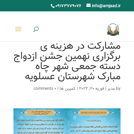
09173779076
info@amjaad.ir
مشارکت در هزینه ی
برگزاری نهمین جشن ازدواج
دسته جمعی شهر چاه
مبارک شهرستان عسلویه
by
مدیر
|
فوریه 20, 2022
|
کمپین ها
|
0 comments