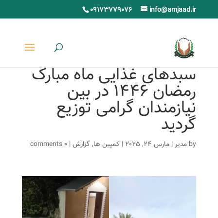
09173779076
info@amjaad.ir
سبدهای غذایی ماه مبارک
رمضان 1446 در بین
نیازمندان گرامی توزیع
گردید
by
مدیر
|
مارس 24, 2025
|
کمپین ها
,
گزارش
|
0 comments