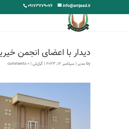
09173779076
info@amjaad.ir
دیدار با اعضای انجمن خیر
by
مدیر
|
سپتامبر 12, 2023
|
گزارش
|
0 comments