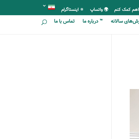
اهم کمک کنم
🌍 واتساپ
🔅 اینستاگرام
ای سالانه
™ درباره ما
تماس با ما