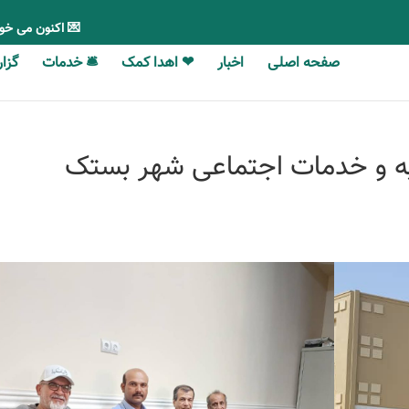
💌 اکنون می خو
صفحه اصلی
اخبار
❤ اهدا کمک
🛎 خدمات
گزارش‎‎‌ه
یه و خدمات اجتماعی شهر بستک