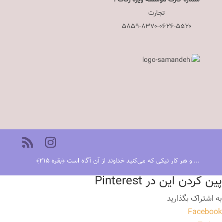
تجارت
۵۸۵۹-۸۳۷۰-۰۶۲۶-۵۵۲۰
... و هر کار نیکی که می‌کنید خداوند از آن آگاه است ﴿بقره ٢١٥﴾
پین کردن این در Pinterest
به اشتراک بگذارید
Facebook