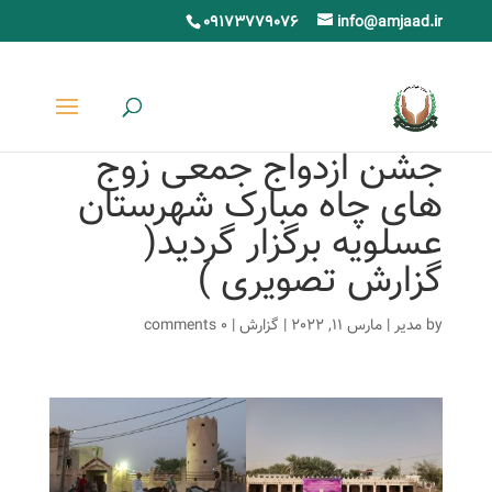
09173779076
info@amjaad.ir
جشن ازدواج جمعی زوج
های چاه مبارک شهرستان
عسلویه برگزار گردید(
گزارش تصویری )
by
مدیر
|
مارس 11, 2022
|
گزارش
|
0 comments