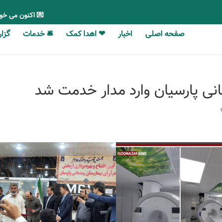
💌 اکنون می خو
صفحه اصلی
اخبار
❤ اهدا کمک
🛎 خدمات
گزارش‎‎‌ه