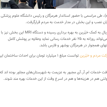
ز، عصر دیروز (۲۰ اردیبهشت ماه)، طی مراسمی با حضور استاندار هرمزگان و رئیس دانشگاه علوم پزشکی
بخش MRI بیمارستان پارسیان با اعتبار ۴۵ میلیارد ریال به کمک خیّرین به بهره برداری رسیده و دستگاه MRI این بخش نیز با
صرف هزینه ۷۰۰ میلیارد ریالی تامین شده است که می‌تواند روزانه به ۲۵ نفر خدمات رسانی نماید وعلاوه بر پوشش کامل
نهای همجوار در هرمزگان بوشهر و فارس باشد.
کت مردم و خیّرین
توانست مبلغ 1 میلیارد تومان برای احداث ساختمان ای
فت خدمات ام.آر.آی مجبور به عزیمت به شهرستان‌های مجاور بوده اند که
 دولتی هم در هزینه‌ها و هم در اسرع وقت از این خدمات بهره مند شوند.