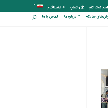
اهم کمک کنم
🌍 واتساپ
🔅 اینستاگرام
ای سالانه
™ درباره ما
تماس با ما