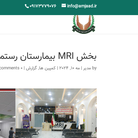
09173779076
info@amjaad.ir
بخش MRI بیمارستان رستمانی پارسیان وارد مدار خدمت شد
by
مدیر
|
مه 10, 2024
|
کمپین ها
,
گزارش
|
0 comments