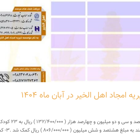
مجاد اهل الخیر در آبان ماه ۱۴۰۴
1- با حمایت خیّرین (کفالت مستمر ایتام) به مبلغ یکصد و سی و دو میلیون و چهارصد هزار ( 132/400/000 ) 
یتیم کمک شد .2- با حمایت خیّر به 7 بیمار و 2 نیازمند به