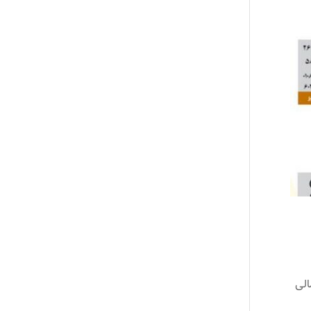
 19 کودک یتیم.2- مساعدت مالی