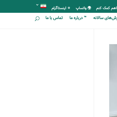
اهم کمک کنم
🌍 واتساپ
🔅 اینستاگرام
ای سالانه
™ درباره ما
تماس با ما