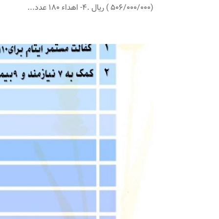
(506/000/000 ) ریال .4- اهداء 180 عدد...