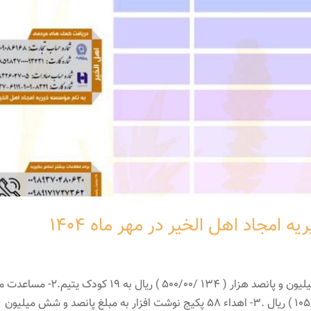
مجاد اهل الخیر در مهر ماه ۱۴۰۴
1- کفالت مستمر ایتام به مبلغ یکصد و سی و چهار میلیون و پانصد هزار ( 134 /500/00 ) ریال به
به 3 مدرسه به مبلغ یکصد و پنج میلیون ( 105/000/000 ) ریال .3- اهداء 58 پکیج نوشت افزار به مبلغ پانصد و شش میلیون