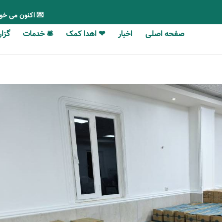
💌 اکنون می خو
صفحه اصلی
اخبار
❤ اهدا کمک
🛎 خدمات
گزارش‎‎‌ه