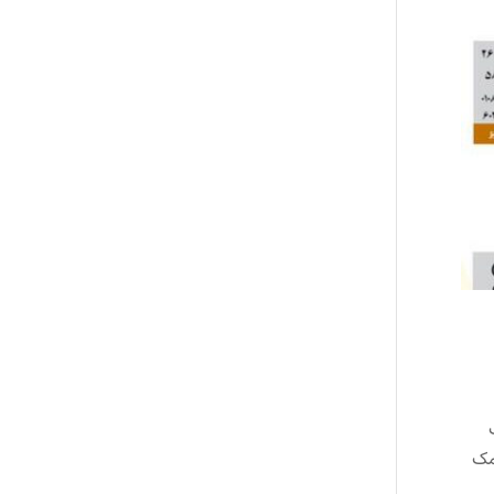
ریال به 23 کودک
 مبلغ هشتصد و شش میلیون ( 806/000/000 ) ریال کمک شد .3- کمک