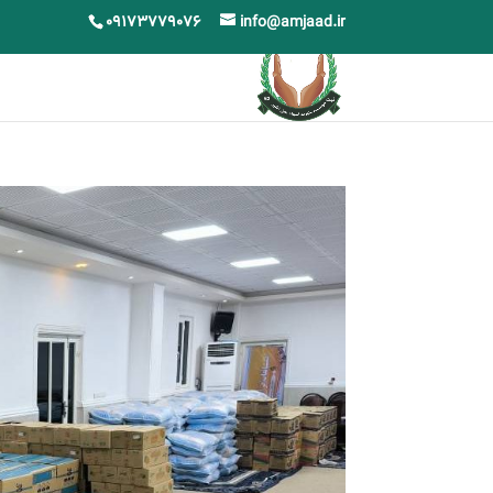
09173779076
info@amjaad.ir