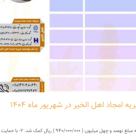
مجاد اهل الخیر در شهریور ماه ۱۴۰۴
1- با حمایت خیّر ( کفالت ایتام ) به 110 کودک یتیم به مبلغ نهصد و چهل میلیون ( 940/000/000