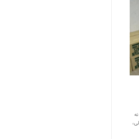
ه‌
لی،