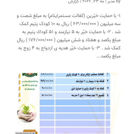
by
مدیر
|
مه 23, 2026
|
گزارش
1- با حمایت خیّرین (کفالت مستمرایتام) به مبلغ شصت و
سه میلیون ( 63/000/000 ) ریال به 10 کودک یتیم کمک
شد . 2- با حمایت خیّر به 5 نیازمند و 51 كودك يتيم به
مبلغ يكصد و هفتاد و شش میلیون ( 176/000/000 ) ریال
کمک شد . 3- با حمایت خیّر هدیه ی ازدواج به 4 زوج به
مبلغ یکصد...