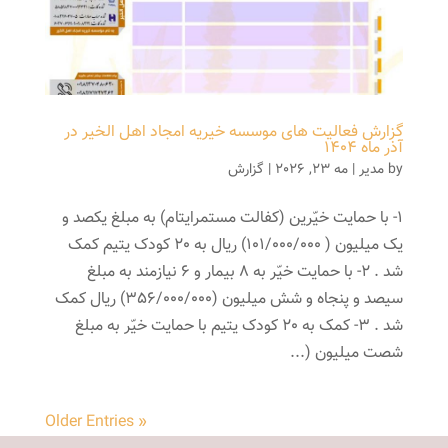
گزارش فعالیت های موسسه خیریه امجاد اهل الخیر در
آذر ماه ۱۴۰۴
by
مدیر
|
مه 23, 2026
|
گزارش
1- با حمایت خیّرین (کفالت مستمرایتام) به مبلغ یکصد و
یک میلیون ( 101/000/000) ریال به 20 کودک یتیم کمک
شد . 2- با حمایت خیّر به 8 بیمار و 6 نیازمند به مبلغ
سیصد و پنجاه و شش میلیون (356/000/000) ریال کمک
شد . 3- کمک به 20 کودک یتیم با حمایت خیّر به مبلغ
شصت میلیون (...
« Older Entries