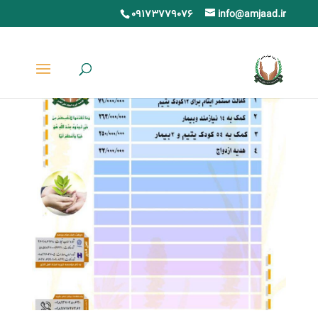
09173779076
info@amjaad.ir