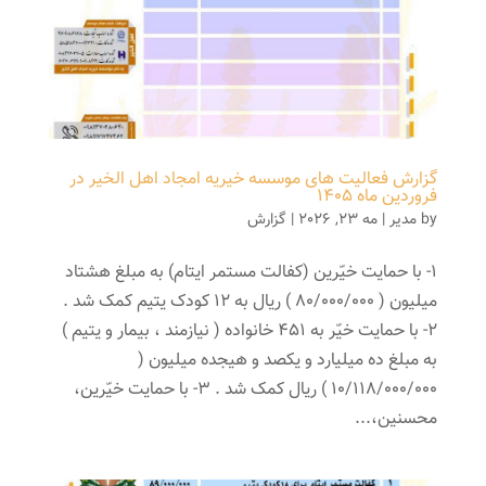
گزارش فعالیت های موسسه خیریه امجاد اهل الخیر در
فروردین ماه 1405
by
مدیر
|
مه 23, 2026
|
گزارش
1- با حمایت خیّرین (کفالت مستمر ایتام) به مبلغ هشتاد
میلیون ( 80/000/000 ) ریال به 12 کودک یتیم کمک شد .
2- با حمایت خیّر به 451 خانواده ( نیازمند ، بیمار و يتيم )
به مبلغ ده میلیارد و يكصد و هیجده میلیون (
10/118/000/000 ) ریال کمک شد . 3- با حمایت خیّرین،
محسنین،...