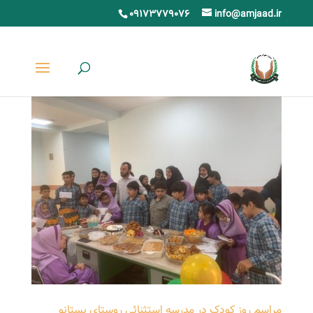
09173779076
info@amjaad.ir
مراسم روز کودک در مدرسه استثنائی روستای بستانو