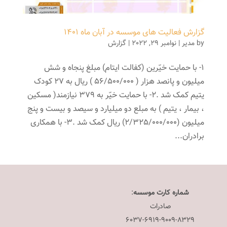
گزارش فعالیت های موسسه در آبان ماه ۱۴۰۱
by
مدیر
|
نوامبر 29, 2022
|
گزارش
1- با حمایت خیّرین (کفالت ایتام) مبلغ پنجاه و شش
میلیون و پانصد هزار ( 56/500/000 ) ریال به 27 کودک
یتیم کمک شد .2- با حمایت خیّر به 379 نیازمند( مسکین
، بیمار ، یتیم ) به مبلع دو میلیارد و سیصد و بیست و پنج
میلیون (2/325/000/000) ریال کمک شد .3- با همکاری
برادران...
شماره کارت موسسه
:
صادرات
۶۰۳۷-۶۹۱۹-۹۰۰۹-۸۳۲۹