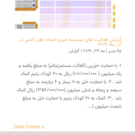
گزارش فعالیت های موسسه خیریه امجاد اهل الخیر در
آذر ماه ۱۴۰۴
by
مدیر
|
مه 23, 2026
|
گزارش
1- با حمایت خیّرین (کفالت مستمرایتام) به مبلغ یکصد و
یک میلیون ( 101/000/000) ریال به 20 کودک یتیم کمک
شد . 2- با حمایت خیّر به 8 بیمار و 6 نیازمند به مبلغ
سیصد و پنجاه و شش میلیون (356/000/000) ریال کمک
شد . 3- کمک به 20 کودک یتیم با حمایت خیّر به مبلغ
شصت میلیون (...
« Older Entries