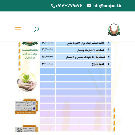
09173779076
info@amjaad.ir