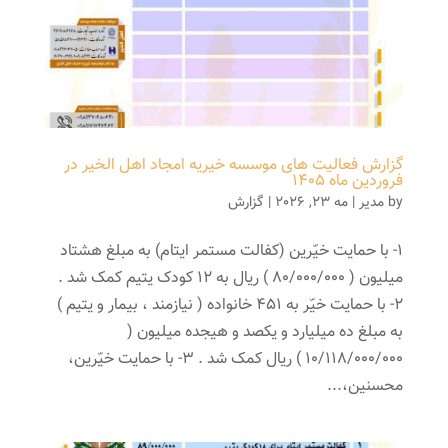
گزارش فعالیت های موسسه خیریه امجاد اهل الخیر در
فروردین ماه 1405
by
مدیر
|
مه 23, 2026
|
گزارش
1- با حمایت خیّرین (کفالت مستمر ایتام) به مبلغ هشتاد
میلیون ( 80/000/000 ) ریال به 12 کودک یتیم کمک شد .
2- با حمایت خیّر به 451 خانواده ( نیازمند ، بیمار و يتيم )
به مبلغ ده میلیارد و يكصد و هیجده میلیون (
10/118/000/000 ) ریال کمک شد . 3- با حمایت خیّرین،
محسنین،...