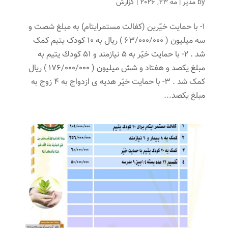
by
مدیر
|
مه 23, 2026
|
گزارش
1- با حمایت خیّرین (کفالت مستمرایتام) به مبلغ شصت و
سه میلیون ( 63/000/000 ) ریال به 10 کودک یتیم کمک
شد . 2- با حمایت خیّر به 5 نیازمند و 51 كودك يتيم به
مبلغ يكصد و هفتاد و شش میلیون ( 176/000/000 ) ریال
کمک شد . 3- با حمایت خیّر هدیه ی ازدواج به 4 زوج به
مبلغ یکصد...