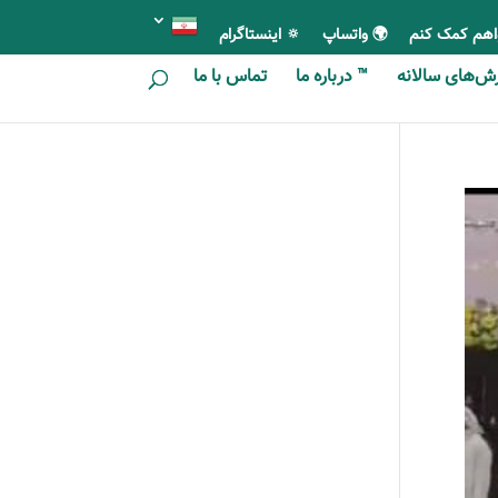
اهم کمک کنم
🌍 واتساپ
🔅 اینستاگرام
ای سالانه
™ درباره ما
تماس با ما