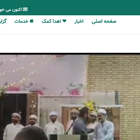
💌 اکنون می خو
صفحه اصلی
اخبار
❤ اهدا کمک
🛎 خدمات
گزارش‎‎‌ه