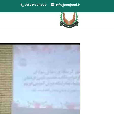
09173779076
info@amjaad.ir