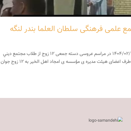
ع علمی فرهنگی سلطان العلما بندر لنگه
با حضور جناب آقای رزمگاه در روز سه شنبه مورخ ١٤٠٤/٠٢/٠٢ در مراسم‌ عروسی دسته جمعی ١٢ زوج از طلاب مجتمع ديني
سلطان العلماء بندر لنگه، هدايايی به رسم یادبود از طرف اعضای هيئت مديره ی مؤسسه ی امجاد اهل الخیر به ١٢ زوج جوان