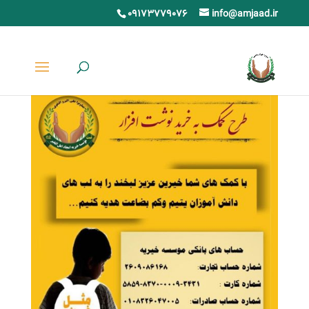
09173779076
info@amjaad.ir