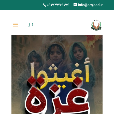
09173779076
info@amjaad.ir