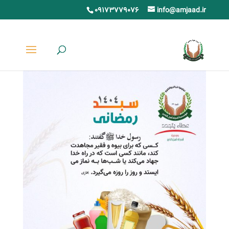
09173779076
info@amjaad.ir