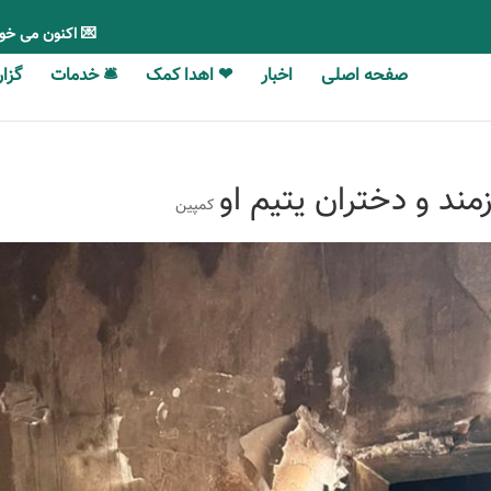
💌 اکنون می خو
صفحه اصلی
اخبار
❤ اهدا کمک
🛎 خدمات
گزارش‎‎‌ه
ند و دختران یتیم او
کمپین