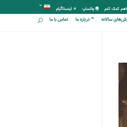
اهم کمک کنم
🌍 واتساپ
🔅 اینستاگرام
ای سالانه
™ درباره ما
تماس با ما