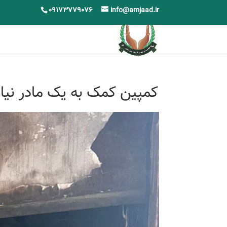
09173779076
info@amjaad.ir
کمپین کمک به یک مادر نیازم