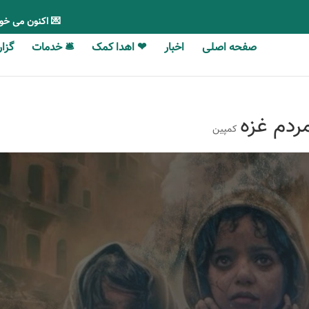
💌 اکنون می خو
صفحه اصلی
اخبار
❤ اهدا کمک
🛎 خدمات
گزارش‎‎‌ه
ردم غزه
کمپین