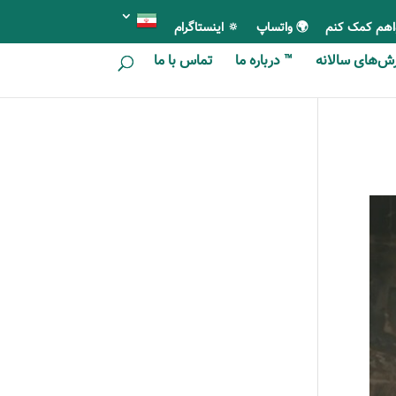
اهم کمک کنم
🌍 واتساپ
🔅 اینستاگرام
ای سالانه
™ درباره ما
تماس با ما