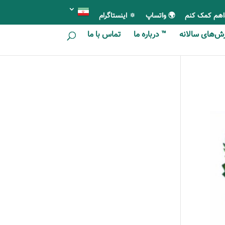
اهم کمک کنم
🌍 واتساپ
🔅 اینستاگرام
ای سالانه
™ درباره ما
تماس با ما