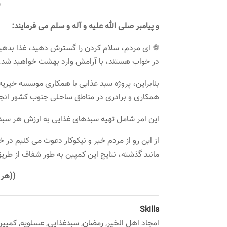
(سوره انسان/آی
و پیامبر صلی الله علیه و آله و سلم می فرمایند:
❁ ای مردم، سلام کردن را گسترش دهید، غذا بدهید،
در خواب هستند، با آرامش وارد بهشت ​​خواهید شد.
بنابراین، پروژه سبد غذایی با همکاری موسسه خیریه
همکاری و برادری در مناطق ساحلی جنوب کشور انج
این امر شامل تهیه سبدهای غذایی به ارزش هر سبد
از این رو از مردم خیر و نیکوکار دعوت می کنیم در
مانند گذشته، نتایج این کمپین به طور شفاف از ط
((هر 
Skills
امجاد اهل الخیر
,
رمضان
,
سبدغذایی
,
عسلویه
,
کمپین