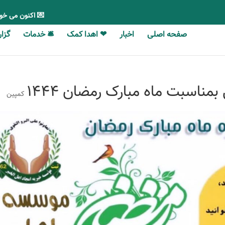
💌 اکنون می خو
صفحه اصلی
اخبار
❤ اهدا کمک
🛎 خدمات
گزارش‎‎‌ه
کمپین