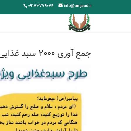
09173779076
info@amjaad.ir
جمع آوری 2000 سبد غذایی بمناسبت ماه مبارک رمضان 1444