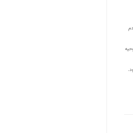
دم
وحیه
د.